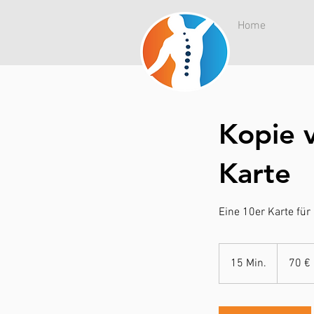
Home
Kopie 
Karte
Eine 10er Karte fü
70
Euro
15 Min.
1
70 €
5
M