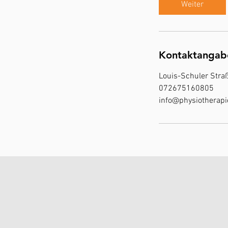
i
Weiter
n
.
Kontaktangab
Louis-Schuler Stra
072675160805
info@physiotherap